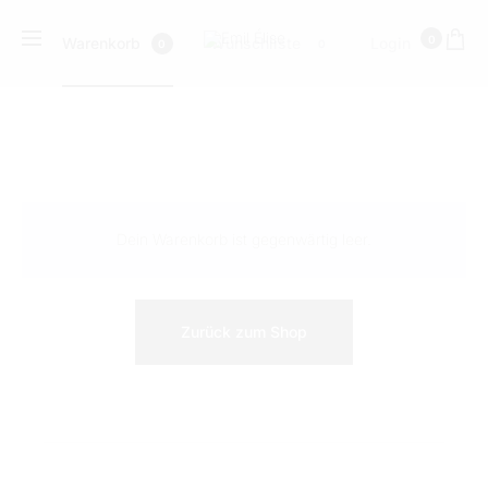
0
Warenkorb
Wunschliste
Login
0
0
W
Dein Warenkorb ist gegenwärtig leer.
a
r
Zurück zum Shop
e
n
k