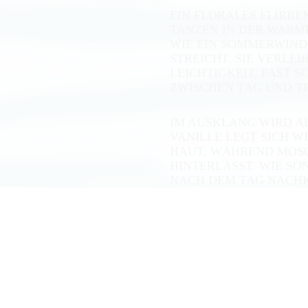
EIN FLORALES FLIRREN
ANZEN IN DER WARMEN
IE EIN SOMMERWIND, 
TREICHT. SIE VERLEIH
EICHTIGKEIT, FAST S
WISCHEN TAG UND T
IM AUSKLANG WIRD AL
VANILLE LEGT SICH WI
HAUT, WÄHREND MOSC
HINTERLÄSST. WIE S
NACH DEM TAG NACHK