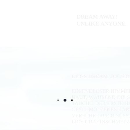
DREAM AWAY!
UNLIKE ANYONE.
LET’S DREAM TOGET
EIN ENDLOSER HIMMEL
HAUT, WÄHREND DIE S
TAUCHT. DER ERSTE H
GESCHMOLZENES KARA
VERFÜHRERISCH SÜSS,
ICHT DAHINSCHMELZ