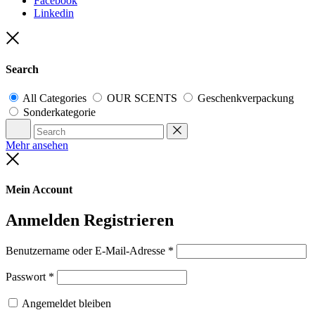
Facebook
Linkedin
Close
Search
All Categories
OUR SCENTS
Geschenkverpackung
Sonderkategorie
Search
Reset
Mehr ansehen
Close
Mein Account
Anmelden
Registrieren
Benutzername oder E-Mail-Adresse
*
Passwort
*
Angemeldet bleiben