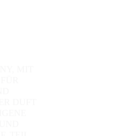
NY, MIT
 FÜR
ND
ER DUFT
IGENE
 UND
, TEIL