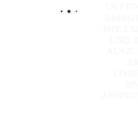
DUFTIN
BRINGT
MIT. EX
UND D
AUSZU
AR
LEID
EI
ANSPRU