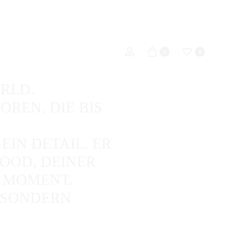
Account
0
0
RLD.
OREN, DIE BIS
EIN DETAIL. ER
OOD, DEINER
M MOMENT.
, SONDERN