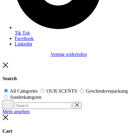
Tik Tok
Facebook
Linkedin
Vertrag widerrufen
Close
Search
All Categories
OUR SCENTS
Geschenkverpackung
Sonderkategorie
Search
Reset
Mehr ansehen
Close
Cart